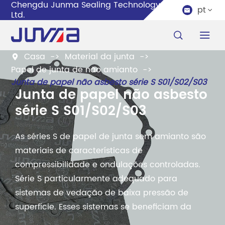
Chengdu Junma Sealing Technology Co.,
pt


Ltd.


Casa
Material da junta

Papel de junta de não amianto
Junta de papel não asbesto série S S01/S02/S03
Junta de papel não asbesto
série S S01/S02/S03
As séries S de papel de junta sem amianto são
materiais de características de
compressibilidade e ondulações controladas.
Série S particularmente adequado para
sistemas de vedação de baixa pressão de
superfície. Esses sistemas se beneficiam da
capacidade do material de se adaptar e selar