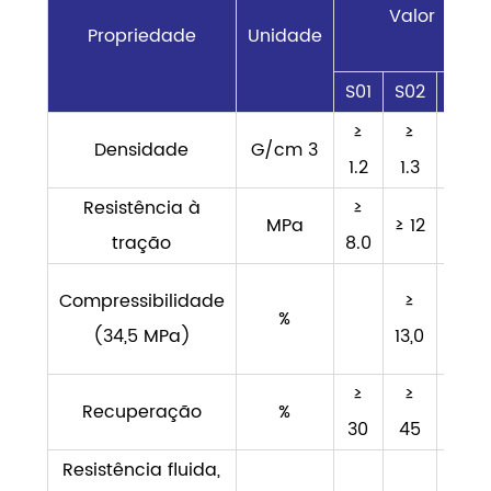
Valor
Propriedade
Unidade
S01
S02
S03
≥
≥
≥
Densidade
G/cm 3
1.2
1.3
1,35
Resistência à
≥
≥
MPa
≥ 12
tração
8.0
10.0
≥
Compressibilidade
≥
%
9-
(34,5 MPa)
13,0
18
≥
≥
≥
Recuperação
%
30
45
45
Resistência fluida,