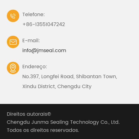
Telefone:

+86-13551047242
E-mail:

info@jmseal.com
Endereço:

No.397, Longfei Road, Shibantan Town,
Xindu District, Chengdu City
Direitos autorais©
Chengdu Junma Sealing Technology Co., Ltd.
Todos os direitos reservados.