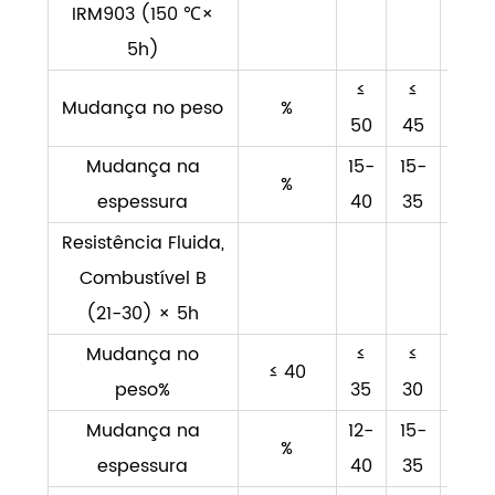
IRM903 (150 ℃×
5h)
≤
≤
≤
Mudança no peso
%
50
45
35
Mudança na
15-
15-
≤
%
espessura
40
35
30
Resistência Fluida,
Combustível B
(21-30) × 5h
Mudança no
≤
≤
≤ 40
peso
%
35
30
Mudança na
12-
15-
≤
%
espessura
40
35
30