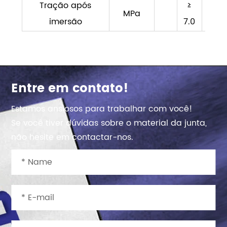
Tração após
≥
≥
MPa
imersão
7.0
6.0
Entre em contato!
Estamos ansiosos para trabalhar com você!
Se você tiver dúvidas sobre o material da junta,
não hesite em contactar-nos.