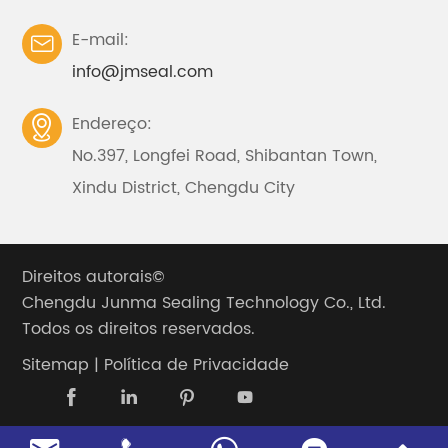
E-mail:

info@jmseal.com
Endereço:

No.397, Longfei Road, Shibantan Town,
Xindu District, Chengdu City
Direitos autorais©
Chengdu Junma Sealing Technology Co., Ltd.
Todos os direitos reservados.
Sitemap
|
Política de Privacidade



