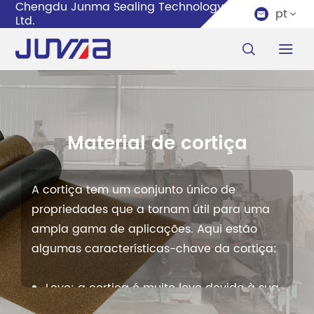
Chengdu Junma Sealing Technology Co.,
pt


Ltd.


Material de cortiça
A cortiça tem um conjunto único de
propriedades que a tornam útil para uma
ampla gama de aplicações. Aqui estão
algumas características-chave da cortiça:
Leve: a cortiça é muito leve devido à sua
estrutura celular, que é composta de