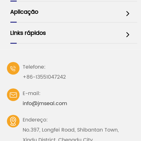
Aplicação

Links rápidos

Telefone:

+86-13551047242
E-mail:

info@jmseal.com
Endereço:

No.397, Longfei Road, Shibantan Town,
Xindu District, Chengdu City