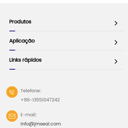
Produtos

Aplicação

Links rápidos

Telefone:

+86-13551047242
E-mail:

info@jmseal.com