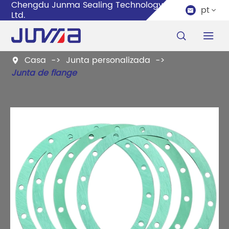
Chengdu Junma Sealing Technology Co.,
pt


Ltd.


Casa
Junta personalizada

Junta de flange